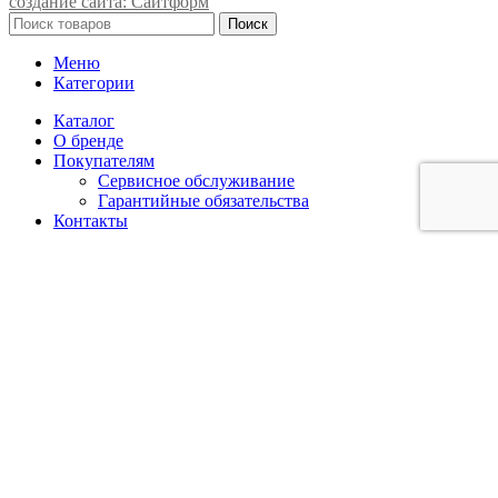
создание сайта: Сайтформ
Поиск
Меню
Категории
Каталог
О бренде
Покупателям
Сервисное обслуживание
Гарантийные обязательства
Контакты
Главная
Покупателям
Каталог
Контакты
Избранное
Сравнить
Мы используем cookie-файлы, чтобы получить статистику,
которая помогает нам улучшить сервис для Вас с целью
персонализации сервисов и предложений.
Вы можете изменить настройки браузера. Продолжая
пользоваться сайтом без изменения настроек, вы даёте
согласие на использование ваших cookie-файлов.