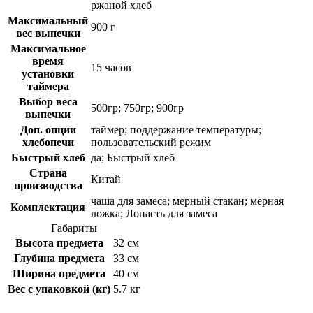
ржаной хлеб
Максимальный
900 г
вес выпечки
Максимальное
время
15 часов
установки
таймера
Выбор веса
500гр; 750гр; 900гр
выпечки
Доп. опции
таймер; поддержание температуры;
хлебопечи
пользовательский режим
Быстрый хлеб
да; Быстрый хлеб
Страна
Китай
производства
чаша для замеса; мерный стакан; мерная
Комплектация
ложка; Лопасть для замеса
Габариты
Высота предмета
32 см
Глубина предмета
33 см
Ширина предмета
40 см
Вес с упаковкой (кг)
5.7 кг