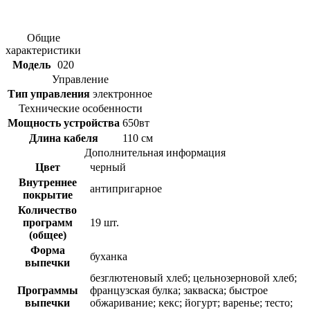
Общие
характеристики
Модель
020
Управление
Тип управления
электронное
Технические особенности
Мощность устройства
650вт
Длина кабеля
110 см
Дополнительная информация
Цвет
черный
Внутреннее
антипригарное
покрытие
Количество
программ
19 шт.
(общее)
Форма
буханка
выпечки
безглютеновый хлеб; цельнозерновой хлеб;
Программы
французская булка; закваска; быстрое
выпечки
обжаривание; кекс; йогурт; варенье; тесто;