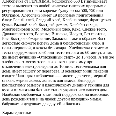
Хлебопечка от FENIXIMA, мощностью 650 Вт замешивает
тесто и выпекает по любой из автоматических программ с
регулированием цвета корочки булку весом 500; 750 или
900грамм. Хлебопечь имеет 19 программ приготовления
блюд: Белый хлеб, Сладкий хлеб, Хлеб на опаре, Французкая
булка, Ржаной хлеб, Быстрый режим, Хлеб без сахара,
Многозерновой хлеб, Молочный хлеб, Кекс, Свежее тесто,
Дрожжевое тесто, Варенье, Выпечка, Йогурт, Без глютена,
Рис, Быстрое обжаривание, Закваска. Таким образом Вы с
легкостью сможете испечь дома и безглютеновый хлеб, и
цельнозерновой, и кексы без сахара . Хлебопечка с замесом
теста поддерживает хлеб или тесто теплым до 60 минут, а так
же имеет функцию «Отложенный старт» до 15 часов. А так же
хлебопеч с замесом теста сохраняет программу при
отключении электроэнергии до 10 мин. Тестомешалка для
дома имеет защиту от перегрева. В комплект мини пекарни
входит: Чаша для хлебопечки — емкость для теста, мерный
стакан, мерная ложка, лопасть для замеса. Благодаря
компактному размеру и классическому дизайну техника для
кухни от магазина Феникс станет украшением вашего дома.
Надёжная хлебопечка- отличный подарок как на новоселье,
день рождения так и на любой другой праздник- мамам,
бабушкам и дедушкам для друзей и близких.
Характеристики